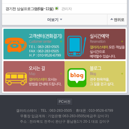
경기전 상설프로그램(6월~11월)
관리자
더보기
맨위로
PC버전
갤러리스테이
TEL : 063-283-0505
휴대폰 : 010-9526-6799
무통장 입금계좌 : 기업은행 063-283-0505(예금주:강이구)
주소 : 전라북도 전주시 완산구 풍남동1가 20-1 대표 강이구